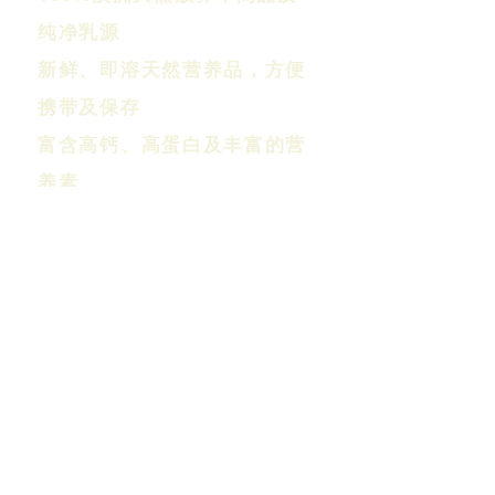
纯净乳源
新鲜、即溶天然营养品，方便
携带及保存
富含高钙、高蛋白及丰富的营
养素
浓郁香醇，适合全家饮用
天然不含麸质，无任何添加剂
Infant Formula
1-3 years
0-6 months
6-12 months