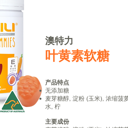
澳特力
叶黄素软糖
产品特点
无添加糖
麦芽糖醇, 淀粉 (玉米), 浓缩菠萝
水, 柠
主要成份