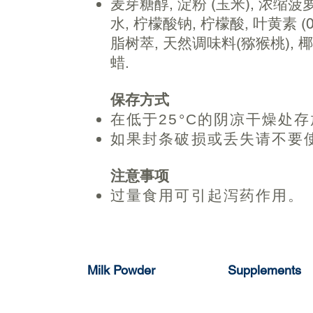
麦芽糖醇, 淀粉 (玉米), 浓缩菠萝
水, 柠檬酸钠, 柠檬酸, 叶黄素 (0.
脂树萃, 天然调味料(猕猴桃), 椰
蜡.
保存方式
在低于25°C的阴凉干燥处
如果封条破损或丢失请不要
注意事项
过量食用可引起泻药作用。
Milk Powder
Supplements
Full Cream
Milk Pop Strawber