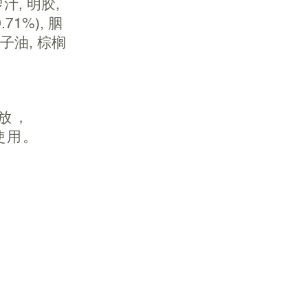
汁, 明胶,
71%), 胭
子油, 棕榈
存放，
使用。
ry
Gummy Lutein