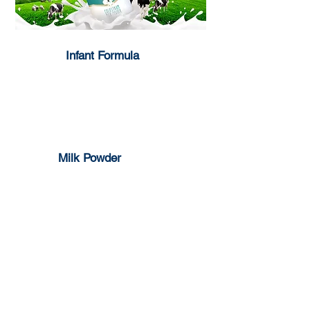
Infant Formula
1-3 years
0-6 months
6-12 months
Milk Powder
Full Cream
Skim Milk
Supplements
Milk Pop Strawberry